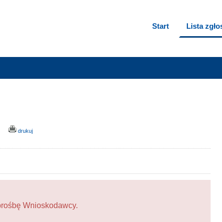
Start
Lista zgł
!
drukuj
a prośbę Wnioskodawcy.