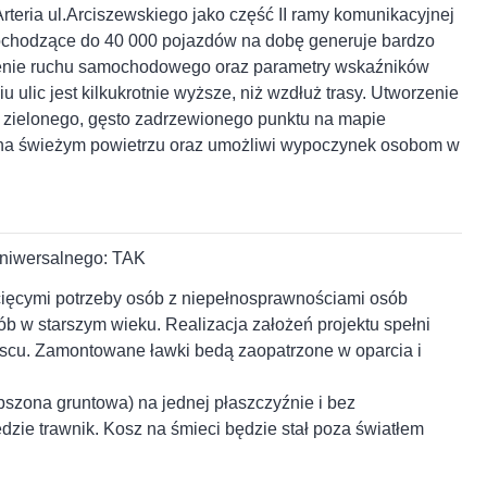
Arteria ul.Arciszewskiego jako część II ramy komunikacyjnej
chodzące do 40 000 pojazdów na dobę generuje bardzo
żenie ruchu samochodowego oraz parametry wskaźników
ulic jest kilkukrotnie wyższe, niż wzdłuż trasy. Utworzenie
, zielonego, gęsto zadrzewionego punktu na mapie
ks na świeżym powietrzu oraz umożliwi wypoczynek osobom w
uniwersalnego: TAK
cięcymi potrzeby osób z niepełnosprawnościami osób
b w starszym wieku. Realizacja założeń projektu spełni
jscu. Zamontowane ławki bedą zaopatrzone w oparcia i
pszona gruntowa) na jednej płaszczyźnie i bez
dzie trawnik. Kosz na śmieci będzie stał poza światłem