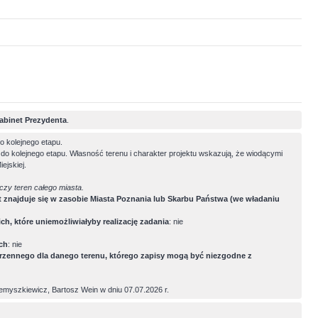
abinet Prezydenta
.
o kolejnego etapu.
do kolejnego etapu. Własność terenu i charakter projektu wskazują, że wiodącymi
ejskiej.
 czy teren całego miasta.
nt znajduje się w zasobie Miasta Poznania lub Skarbu Państwa (we władaniu
, które uniemożliwiałyby realizację zadania
: nie
ich
: nie
rzennego dla danego terenu, którego zapisy mogą być niezgodne z
emyszkiewicz, Bartosz Wein w dniu 07.07.2026 r.