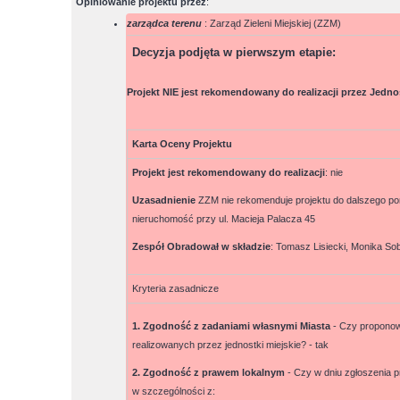
Opiniowanie projektu przez
:
zarządca terenu
: Zarząd Zieleni Miejskiej (ZZM)
Decyzja podjęta w pierwszym etapie
:
Projekt NIE jest rekomendowany do realizacji przez Jedno
Karta Oceny Projektu
Projekt jest rekomendowany do realizacji
:
nie
Uzasadnienie
ZZM nie rekomenduje projektu do dalszego pon
nieruchomość przy ul. Macieja Palacza 45
Zespół Obradował w składzie
:
Tomasz Lisiecki, Monika So
Kryteria zasadnicze
1. Zgodność z zadaniami własnymi Miasta
- Czy proponow
realizowanych przez jednostki miejskie? -
tak
2. Zgodność z prawem lokalnym
- Czy w dniu zgłoszenia p
w szczególności z: