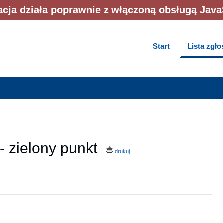
acja działa poprawnie z włączoną obsługą Java
Start
Lista zgł
- zielony punkt
drukuj