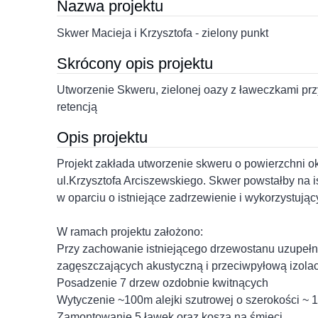
Nazwa projektu
Skwer Macieja i Krzysztofa - zielony punkt
Skrócony opis projektu
Utworzenie Skweru, zielonej oazy z ławeczkami prz
retencją
Opis projektu
Projekt zakłada utworzenie skweru o powierzchni o
ul.Krzysztofa Arciszewskiego. Skwer powstałby na i
w oparciu o istniejące zadrzewienie i wykorzystuj
W ramach projektu założono:
Przy zachowanie istniejącego drzewostanu uzupełn
zagęszczających akustyczną i przeciwpyłową izolac
Posadzenie 7 drzew ozdobnie kwitnących
Wytyczenie ~100m alejki szutrowej o szerokości ~ 1,
Zamontowanie 5 ławek oraz kosza na śmieci