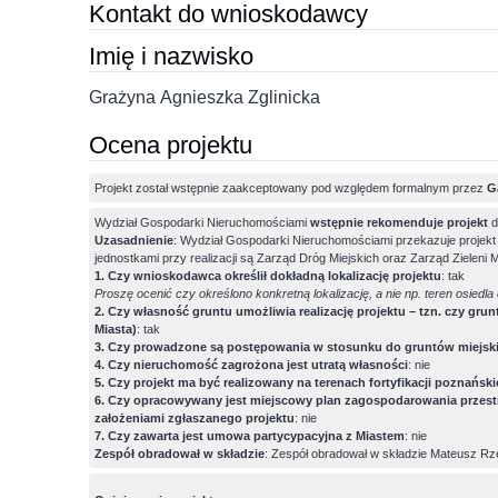
Kontakt do wnioskodawcy
Imię i nazwisko
Grażyna Agnieszka Zglinicka
Ocena projektu
Projekt został wstępnie zaakceptowany pod względem formalnym przez
G
Wydział Gospodarki Nieruchomościami
wstępnie rekomenduje projekt
d
Uzasadnienie
: Wydział Gospodarki Nieruchomościami przekazuje projekt 
jednostkami przy realizacji są Zarząd Dróg Miejskich oraz Zarząd Zieleni Mi
1. Czy wnioskodawca określił dokładną lokalizację projektu
: tak
Proszę ocenić czy określono konkretną lokalizację, a nie np. teren osiedla
2. Czy własność gruntu umożliwia realizację projektu – tzn. czy gru
Miasta)
: tak
3. Czy prowadzone są postępowania w stosunku do gruntów miejskich
4. Czy nieruchomość zagrożona jest utratą własności
: nie
5. Czy projekt ma być realizowany na terenach fortyfikacji poznańsk
6. Czy opracowywany jest miejscowy plan zagospodarowania przest
założeniami zgłaszanego projektu
: nie
7. Czy zawarta jest umowa partycypacyjna z Miastem
: nie
Zespół obradował w składzie
: Zespół obradował w składzie Mateusz Rz