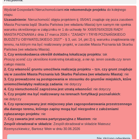
Prezydenta
.
Wydział Gospodarki Nieruchomościami
nie rekomenduje projektu
do kolejnego
etapu.
Uzasadnienie
: Nieruchomość objęta projektem tj. 05/04/1 znajduje się poza zasobem
Miasta Poznania bądź Skarbu Państwa (we władaniu Miasta) tym samym nie spełnia
warunku określonego w załączniku nr 1 do uchwały Nr XXII/576/IX/2026 RADY
MIASTA POZNANIA z dnia 17 marca 2026 r. "ZASADY I TRYB POZNAŃSKIEGO
BUDŻETU OBYWATELSKIEGO 2027" - § 3, ust. 14, pkt 2) tj. warunku znajdowania się
terenu, na którym ma być realizowany projekt, w zasobie Miasta Poznania lub Skarbu
Państwa (we władaniu Miasta).
1. Czy wnioskodawca określił dokładną lokalizację projektu
: tak
Proszę ocenić czy określono konkretną lokalizację, a nie np. teren osiedla czy teren
całego miasta.
2. Czy własność gruntu umożliwia realizację projektu – tzn. czy grunt znajduje
się w zasobie Miasta Poznania lub Skarbu Państwa (we władaniu Miasta)
: nie
3. Czy prowadzone są postępowania w stosunku do gruntów miejskich, które
uniemożliwiałyby realizację zadania
: nie dotyczy
4. Czy nieruchomość zagrożona jest utratą własności
: nie dotyczy
5. Czy projekt ma być realizowany na terenach fortyfikacji poznańskich
:
nie dotyczy
6. Czy opracowywany jest miejscowy plan zagospodarowania przestrzennego
dla danego terenu, którego zapisy mogą być niezgodne z założeniami
zgłaszanego projektu
: nie
7. Czy zawarta jest umowa partycypacyjna z Miastem
: nie
Zespół obradował w składzie
: Zespół obradował w składzie Mateusz
Rzemyszkiewicz, Bartosz Wein w dniu 30.06.2026
Nie złożono odwołania