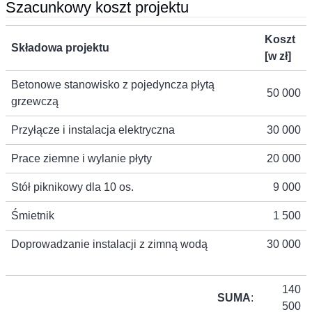
Szacunkowy koszt projektu
Koszt
Składowa projektu
[w zł]
Betonowe stanowisko z pojedyncza płytą
50 000
grzewczą
Przyłącze i instalacja elektryczna
30 000
Prace ziemne i wylanie płyty
20 000
Stół piknikowy dla 10 os.
9 000
Śmietnik
1 500
Doprowadzanie instalacji z zimną wodą
30 000
140
SUMA
:
500