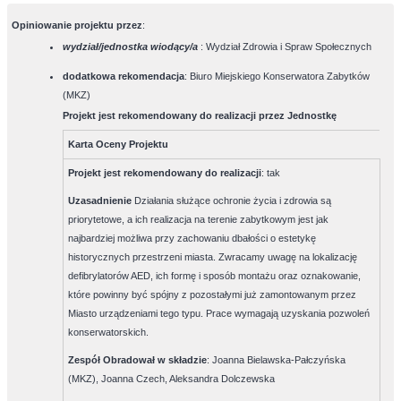
Opiniowanie projektu przez
:
wydział/jednostka wiodący/a
: Wydział Zdrowia i Spraw Społecznych
dodatkowa rekomendacja
: Biuro Miejskiego Konserwatora Zabytków
(MKZ)
Projekt jest rekomendowany do realizacji przez Jednostkę
Karta Oceny Projektu
Projekt jest rekomendowany do realizacji
:
tak
Uzasadnienie
Działania służące ochronie życia i zdrowia są
priorytetowe, a ich realizacja na terenie zabytkowym jest jak
najbardziej możliwa przy zachowaniu dbałości o estetykę
historycznych przestrzeni miasta. Zwracamy uwagę na lokalizację
defibrylatorów AED, ich formę i sposób montażu oraz oznakowanie,
które powinny być spójny z pozostałymi już zamontowanym przez
Miasto urządzeniami tego typu. Prace wymagają uzyskania pozwoleń
konserwatorskich.
Zespół Obradował w składzie
:
Joanna Bielawska-Pałczyńska
(MKZ), Joanna Czech, Aleksandra Dolczewska