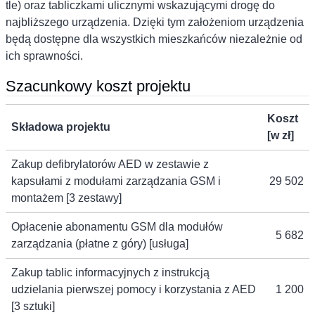
tle) oraz tabliczkami ulicznymi wskazującymi drogę do
najbliższego urządzenia. Dzięki tym założeniom urządzenia
będą dostępne dla wszystkich mieszkańców niezależnie od
ich sprawności.
Szacunkowy koszt projektu
Koszt
Składowa projektu
[w zł]
Zakup defibrylatorów AED w zestawie z
kapsułami z modułami zarządzania GSM i
29 502
montażem [3 zestawy]
Opłacenie abonamentu GSM dla modułów
5 682
zarządzania (płatne z góry) [usługa]
Zakup tablic informacyjnych z instrukcją
udzielania pierwszej pomocy i korzystania z AED
1 200
[3 sztuki]