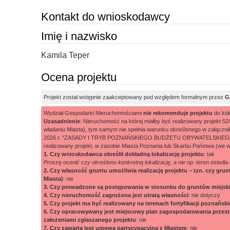
Kontakt do wnioskodawcy
Imię i nazwisko
Kamila Teper
Ocena projektu
Projekt został wstępnie zaakceptowany pod względem formalnym przez
G
Wydział Gospodarki Nieruchomościami
nie rekomenduje projektu
do kol
Uzasadnienie
: Nieruchomość na której miałby być realizowany projekt 
władaniu Miasta), tym samym nie spełnia warunku określonego w załącz
2026 r. "ZASADY I TRYB POZNAŃSKIEGO BUDŻETU OBYWATELSKIEGO 2027" -
realizowany projekt, w zasobie Miasta Poznania lub Skarbu Państwa (we w
1. Czy wnioskodawca określił dokładną lokalizację projektu
: tak
Proszę ocenić czy określono konkretną lokalizację, a nie np. teren osiedla
2. Czy własność gruntu umożliwia realizację projektu – tzn. czy gru
Miasta)
: nie
3. Czy prowadzone są postępowania w stosunku do gruntów miejskich
4. Czy nieruchomość zagrożona jest utratą własności
: nie dotyczy
5. Czy projekt ma być realizowany na terenach fortyfikacji poznańsk
6. Czy opracowywany jest miejscowy plan zagospodarowania przest
założeniami zgłaszanego projektu
: nie
7. Czy zawarta jest umowa partycypacyjna z Miastem
: nie