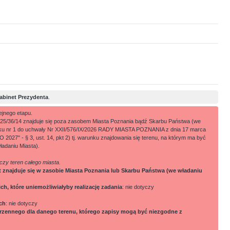
abinet Prezydenta
.
ejnego etapu.
52/25/36/14 znajduje się poza zasobem Miasta Poznania bądź Skarbu Państwa (we
niku nr 1 do uchwały Nr XXII/576/IX/2026 RADY MIASTA POZNANIA z dnia 17 marca
 § 3, ust. 14, pkt 2) tj. warunku znajdowania się terenu, na którym ma być
ładaniu Miasta).
 czy teren całego miasta.
nt znajduje się w zasobie Miasta Poznania lub Skarbu Państwa (we władaniu
, które uniemożliwiałyby realizację zadania
: nie dotyczy
ich
: nie dotyczy
rzennego dla danego terenu, którego zapisy mogą być niezgodne z