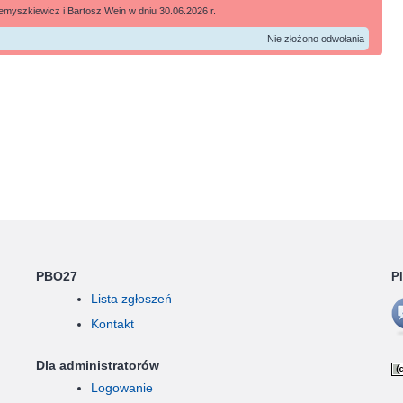
myszkiewicz i Bartosz Wein w dniu 30.06.2026 r.
Nie złożono odwołania
PBO27
P
Lista zgłoszeń
Kontakt
Dla administratorów
Logowanie