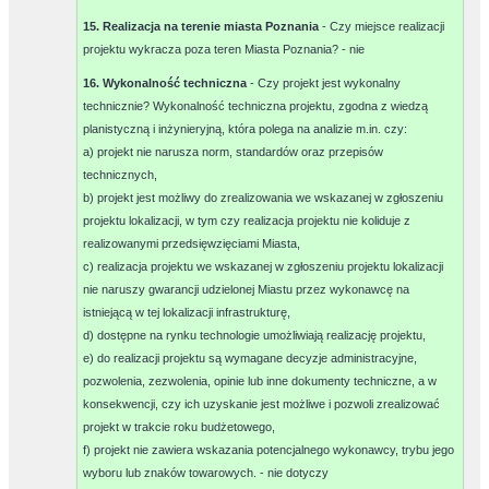
15. Realizacja na terenie miasta Poznania
- Czy miejsce realizacji
projektu wykracza poza teren Miasta Poznania? -
nie
16. Wykonalność techniczna
- Czy projekt jest wykonalny
technicznie? Wykonalność techniczna projektu, zgodna z wiedzą
planistyczną i inżynieryjną, która polega na analizie m.in. czy:
a) projekt nie narusza norm, standardów oraz przepisów
technicznych,
b) projekt jest możliwy do zrealizowania we wskazanej w zgłoszeniu
projektu lokalizacji, w tym czy realizacja projektu nie koliduje z
realizowanymi przedsięwzięciami Miasta,
c) realizacja projektu we wskazanej w zgłoszeniu projektu lokalizacji
nie naruszy gwarancji udzielonej Miastu przez wykonawcę na
istniejącą w tej lokalizacji infrastrukturę,
d) dostępne na rynku technologie umożliwiają realizację projektu,
e) do realizacji projektu są wymagane decyzje administracyjne,
pozwolenia, zezwolenia, opinie lub inne dokumenty techniczne, a w
konsekwencji, czy ich uzyskanie jest możliwe i pozwoli zrealizować
projekt w trakcie roku budżetowego,
f) projekt nie zawiera wskazania potencjalnego wykonawcy, trybu jego
wyboru lub znaków towarowych. -
nie dotyczy