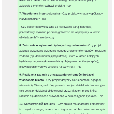
mieszkańcom możliwość nieodpłatnego korzystania w pełnym
zakresie z efektów realizacji projektu -
tak
7. Współpraca instytucjonalna
- Czy projekt wymaga współpracy
instytucjonalnej? -
nie
- Czy osoby odpowiedzialne za kierowanie daną instytucją
przedstawiły wyraźną pisemną gotowość do współpracy w formie
oświadczenia? -
nie dotyczy
8. Założenie o wykonaniu tylko jednego elementu
- Czy projekt
zakłada wykonanie wyłącznie jednego z elementów (etapów) realizacji
zadania (np. dokumentacji projektowej), które w latach kolejnych
będzie wymagało wykonania dalszych jego elementów (etapów),
nieuwzględnionych we wniosku na dany rok? -
nie
9. Realizacja zadania dotycząca nieruchomości będącej
własnością Miasta
- Czy projekt dotyczy nieruchomości będącej
własnością Miasta, na której prowadzona jest działalność komercyjna
(nie dotyczy działalności dotowanej przez Miasto), przez którą
rozumie się działalność prowadzoną w celu osiągania zysków? -
nie
10. Komercyjność projektu
- Czy projekt ma charakter komercyjny
tzn. wynika z niego, że można z niego czerpać bezpośrednie korzyści