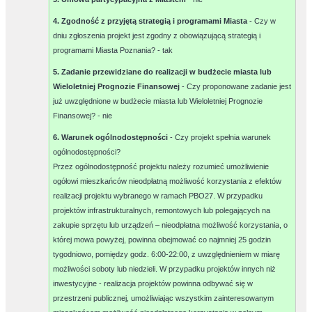
4. Zgodność z przyjętą strategią i programami Miasta
- Czy w
dniu zgłoszenia projekt jest zgodny z obowiązującą strategią i
programami Miasta Poznania? -
tak
5. Zadanie przewidziane do realizacji w budżecie miasta lub
Wieloletniej Prognozie Finansowej
- Czy proponowane zadanie jest
już uwzględnione w budżecie miasta lub Wieloletniej Prognozie
Finansowej? -
nie
6. Warunek ogólnodostępności
- Czy projekt spełnia warunek
ogólnodostępności?
Przez ogólnodostępność projektu należy rozumieć umożliwienie
ogółowi mieszkańców nieodpłatną możliwość korzystania z efektów
realizacji projektu wybranego w ramach PBO27. W przypadku
projektów infrastrukturalnych, remontowych lub polegających na
zakupie sprzętu lub urządzeń – nieodpłatna możliwość korzystania, o
której mowa powyżej, powinna obejmować co najmniej 25 godzin
tygodniowo, pomiędzy godz. 6:00-22:00, z uwzględnieniem w miarę
możliwości soboty lub niedzieli. W przypadku projektów innych niż
inwestycyjne - realizacja projektów powinna odbywać się w
przestrzeni publicznej, umożliwiając wszystkim zainteresowanym