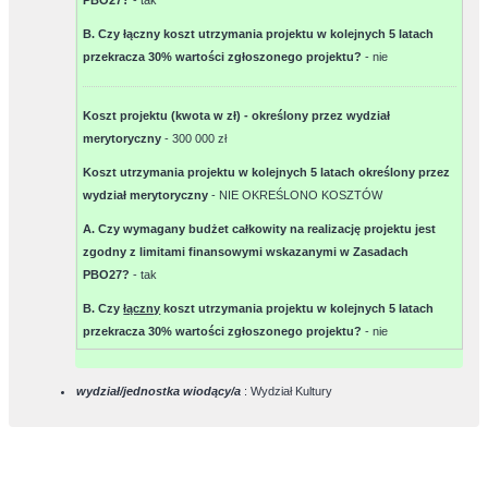
PBO27?
-
tak
B. Czy łączny koszt utrzymania projektu w kolejnych 5 latach
przekracza 30% wartości zgłoszonego projektu?
-
nie
Koszt projektu (kwota w zł) - określony przez wydział
merytoryczny
-
300 000 zł
Koszt utrzymania projektu w kolejnych 5 latach określony przez
wydział merytoryczny
-
NIE OKREŚLONO KOSZTÓW
A. Czy wymagany budżet całkowity na realizację projektu jest
zgodny z limitami finansowymi wskazanymi w Zasadach
PBO27?
-
tak
B. Czy
łączny
koszt utrzymania projektu w kolejnych 5 latach
przekracza 30% wartości zgłoszonego projektu?
-
nie
wydział/jednostka wiodący/a
: Wydział Kultury