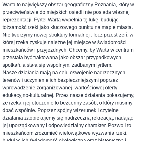
Warta to największy obszar geograficzny Poznania, który w
przeciwieństwie do miejskich osiedli nie posiada własnej
reprezentacji. Fyrtel Warta wypełnia tę lukę, budując
tożsamość rzeki jako kluczowego punktu na mapie miasta.
Nie tworzymy nowej struktury formalnej , lecz przestrzeń, w
której rzeka zyskuje należne jej miejsce w świadomości
mieszkańców i przyjezdnych. Chcemy, by Warta w centrum
przestała być traktowana jako obszar przypadkowych
spotkań, a stała się wspólnym, zadbanym fyrtlem.
Nasze działania mają na celu oswojenie nadrzecznych
terenów i uczynienie ich bezpieczniejszymi poprzez
wprowadzenie zorganizowanej, wartościowej oferty
edukacyjno-kulturalnej. Przez nasze działania pokazujemy,
że rzeka i jej otoczenie to bezcenny zasób, o który musimy
dbać wspólnie. Poprzez spójny wizerunek i czytelne
działania zaopiekujemy się nadrzeczną rekreacją, nadając
jej uporządkowany i odpowiedzialny charakter. Pozwoli to
mieszkańcom zrozumieć wielowątkowe wyzwania rzeki,
budując ich świadomość ekologiczną oraz historyczną i