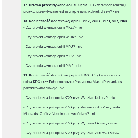
17. Drzewa przewidywane do usunięcia
- Czy w ramach realizacji
projektu przewidywane jest usunięcie jakichkolwiek drzew? -
nie
18. Konieczność dodatkowej opinii: MKZ, WUiA, MPU, MIR, PIM)
- Czy projekt wymaga opinii MKZ? -
nie
- Czy projekt wymaga opinii WUiA? -
nie
- Czy projekt wymaga opinii MPU? -
nie
- Czy projekt wymaga opinii MIR? -
nie
- Czy projekt wymaga opinii PIM? -
nie
19. Konieczność dodatkowej opinii KDO
- Czy konieczna jest
opinia KDO przy Pełnomocniczce Prezydenta Miasta Poznania ds.
polityki równościowej? -
nie
- Czy konieczna jest opinia KDO przy Wydziale Kultury? -
nie
- Czy konieczna jest opinia KDO przy Pełnomocniku Prezydenta
Miasta ds. Osób z Niepełnosprawnościami? -
nie
- Czy konieczna jest opinia KDO przy Wydziale Oświaty? -
nie
- Czy konieczna jest opinia KDO przy Wydziale Zdrowia i Spraw