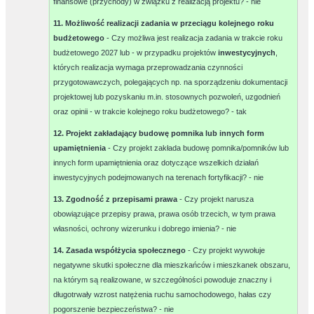
finansowe (przychody) w związku z realizacją projektu? -
nie
11. Możliwość realizacji zadania w przeciągu kolejnego roku
budżetowego
- Czy możliwa jest realizacja zadania w trakcie roku
budżetowego 2027 lub - w przypadku projektów
inwestycyjnych
,
których realizacja wymaga przeprowadzania czynności
przygotowawczych, polegających np. na sporządzeniu dokumentacji
projektowej lub pozyskaniu m.in. stosownych pozwoleń, uzgodnień
oraz opinii - w trakcie kolejnego roku budżetowego? -
tak
12. Projekt zakładający budowę pomnika lub innych form
upamiętnienia
- Czy projekt zakłada budowę pomnika/pomników lub
innych form upamiętnienia oraz dotyczące wszelkich działań
inwestycyjnych podejmowanych na terenach fortyfikacji? -
nie
13. Zgodność z przepisami prawa
- Czy projekt narusza
obowiązujące przepisy prawa, prawa osób trzecich, w tym prawa
własności, ochrony wizerunku i dobrego imienia? -
nie
14. Zasada współżycia społecznego
- Czy projekt wywołuje
negatywne skutki społeczne dla mieszkańców i mieszkanek obszaru,
na którym są realizowane, w szczególności powoduje znaczny i
długotrwały wzrost natężenia ruchu samochodowego, hałas czy
pogorszenie bezpieczeństwa? -
nie