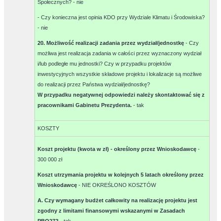
Społecznych? -
nie
- Czy konieczna jest opinia KDO przy Wydziale Klimatu i Środowiska?
-
nie
20. Możliwość realizacji zadania przez wydział/jednostkę
- Czy
możliwa jest realizacja zadania w całości przez wyznaczony wydział
i/lub podległe mu jednostki? Czy w przypadku projektów
inwestycyjnych wszystkie składowe projektu i lokalizacje są możliwe
do realizacji przez Państwa wydział/jednostkę?
W przypadku negatywnej odpowiedzi należy skontaktować się z
pracownikami Gabinetu Prezydenta.
-
tak
KOSZTY
Koszt projektu (kwota w zł) - określony przez Wnioskodawcę
-
300 000 zł
Koszt utrzymania projektu w kolejnych 5 latach określony przez
Wnioskodawcę
-
NIE OKREŚLONO KOSZTÓW
A. Czy wymagany budżet całkowity na realizację projektu jest
zgodny z limitami finansowymi wskazanymi w Zasadach