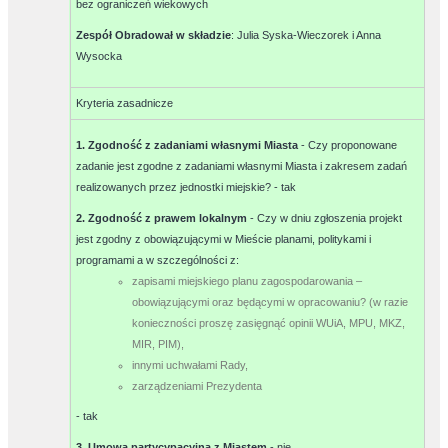
bez ograniczeń wiekowych
Zespół Obradował w składzie
:
Julia Syska-Wieczorek i Anna
Wysocka
Kryteria zasadnicze
1. Zgodność z zadaniami własnymi Miasta
- Czy proponowane
zadanie jest zgodne z zadaniami własnymi Miasta i zakresem zadań
realizowanych przez jednostki miejskie? -
tak
2. Zgodność z prawem lokalnym
- Czy w dniu zgłoszenia projekt
jest zgodny z obowiązującymi w Mieście planami, politykami i
programami a w szczególności z:
zapisami miejskiego planu zagospodarowania –
obowiązującymi oraz będącymi w opracowaniu? (w razie
konieczności proszę zasięgnąć opinii WUiA, MPU, MKZ,
MIR, PIM),
innymi uchwałami Rady,
zarządzeniami Prezydenta
-
tak
3. Umowa partycypacyjna z Miastem
-
nie