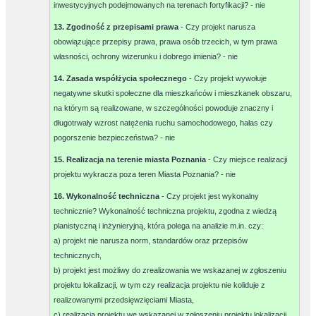
inwestycyjnych podejmowanych na terenach fortyfikacji? -
nie
13. Zgodność z przepisami prawa
- Czy projekt narusza
obowiązujące przepisy prawa, prawa osób trzecich, w tym prawa
własności, ochrony wizerunku i dobrego imienia? -
nie
14. Zasada współżycia społecznego
- Czy projekt wywołuje
negatywne skutki społeczne dla mieszkańców i mieszkanek obszaru,
na którym są realizowane, w szczególności powoduje znaczny i
długotrwały wzrost natężenia ruchu samochodowego, hałas czy
pogorszenie bezpieczeństwa? -
nie
15. Realizacja na terenie miasta Poznania
- Czy miejsce realizacji
projektu wykracza poza teren Miasta Poznania? -
nie
16. Wykonalność techniczna
- Czy projekt jest wykonalny
technicznie? Wykonalność techniczna projektu, zgodna z wiedzą
planistyczną i inżynieryjną, która polega na analizie m.in. czy:
a) projekt nie narusza norm, standardów oraz przepisów
technicznych,
b) projekt jest możliwy do zrealizowania we wskazanej w zgłoszeniu
projektu lokalizacji, w tym czy realizacja projektu nie koliduje z
realizowanymi przedsięwzięciami Miasta,
c) realizacja projektu we wskazanej w zgłoszeniu projektu lokalizacji