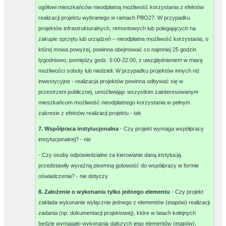
ogółowi mieszkańców nieodpłatną możliwość korzystania z efektów
realizacji projektu wybranego w ramach PBO27. W przypadku
projektów infrastrukturalnych, remontowych lub polegających na
zakupie sprzętu lub urządzeń – nieodpłatna możliwość korzystania, o
której mowa powyżej, powinna obejmować co najmniej 25 godzin
tygodniowo, pomiędzy godz. 6:00-22:00, z uwzględnieniem w miarę
możliwości soboty lub niedzieli. W przypadku projektów innych niż
inwestycyjne - realizacja projektów powinna odbywać się w
przestrzeni publicznej, umożliwiając wszystkim zainteresowanym
mieszkańcom możliwość nieodpłatnego korzystania w pełnym
zakresie z efektów realizacji projektu -
tak
7. Współpraca instytucjonalna
- Czy projekt wymaga współpracy
instytucjonalnej? -
nie
- Czy osoby odpowiedzialne za kierowanie daną instytucją
przedstawiły wyraźną pisemną gotowość do współpracy w formie
oświadczenia? -
nie dotyczy
8. Założenie o wykonaniu tylko jednego elementu
- Czy projekt
zakłada wykonanie wyłącznie jednego z elementów (etapów) realizacji
zadania (np. dokumentacji projektowej), które w latach kolejnych
będzie wymagało wykonania dalszych jego elementów (etapów),