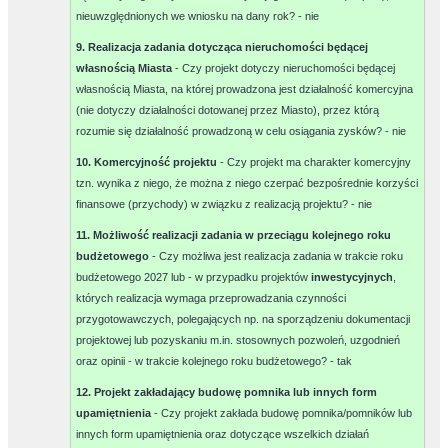
nieuwzględnionych we wniosku na dany rok? -
nie
9. Realizacja zadania dotycząca nieruchomości będącej
własnością Miasta
- Czy projekt dotyczy nieruchomości będącej
własnością Miasta, na której prowadzona jest działalność komercyjna
(nie dotyczy działalności dotowanej przez Miasto), przez którą
rozumie się działalność prowadzoną w celu osiągania zysków? -
nie
10. Komercyjność projektu
- Czy projekt ma charakter komercyjny
tzn. wynika z niego, że można z niego czerpać bezpośrednie korzyści
finansowe (przychody) w związku z realizacją projektu? -
nie
11. Możliwość realizacji zadania w przeciągu kolejnego roku
budżetowego
- Czy możliwa jest realizacja zadania w trakcie roku
budżetowego 2027 lub - w przypadku projektów
inwestycyjnych
,
których realizacja wymaga przeprowadzania czynności
przygotowawczych, polegających np. na sporządzeniu dokumentacji
projektowej lub pozyskaniu m.in. stosownych pozwoleń, uzgodnień
oraz opinii - w trakcie kolejnego roku budżetowego? -
tak
12. Projekt zakładający budowę pomnika lub innych form
upamiętnienia
- Czy projekt zakłada budowę pomnika/pomników lub
innych form upamiętnienia oraz dotyczące wszelkich działań