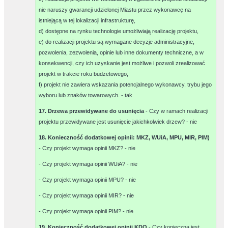
nie naruszy gwarancji udzielonej Miastu przez wykonawcę na
istniejącą w tej lokalizacji infrastrukturę,
d) dostępne na rynku technologie umożliwiają realizację projektu,
e) do realizacji projektu są wymagane decyzje administracyjne,
pozwolenia, zezwolenia, opinie lub inne dokumenty techniczne, a w
konsekwencji, czy ich uzyskanie jest możliwe i pozwoli zrealizować
projekt w trakcie roku budżetowego,
f) projekt nie zawiera wskazania potencjalnego wykonawcy, trybu jego
wyboru lub znaków towarowych. -
tak
17. Drzewa przewidywane do usunięcia
- Czy w ramach realizacji
projektu przewidywane jest usunięcie jakichkolwiek drzew? -
nie
18. Konieczność dodatkowej opinii: MKZ, WUiA, MPU, MIR, PIM)
- Czy projekt wymaga opinii MKZ? -
nie
- Czy projekt wymaga opinii WUiA? -
nie
- Czy projekt wymaga opinii MPU? -
nie
- Czy projekt wymaga opinii MIR? -
nie
- Czy projekt wymaga opinii PIM? -
nie
19. Konieczność dodatkowej opinii KDO
- Czy konieczna jest