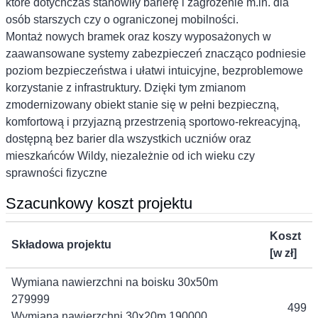
które dotychczas stanowiły barierę i zagrożenie m.in. dla
osób starszych czy o ograniczonej mobilności.
Montaż nowych bramek oraz koszy wyposażonych w
zaawansowane systemy zabezpieczeń znacząco podniesie
poziom bezpieczeństwa i ułatwi intuicyjne, bezproblemowe
korzystanie z infrastruktury. Dzięki tym zmianom
zmodernizowany obiekt stanie się w pełni bezpieczną,
komfortową i przyjazną przestrzenią sportowo-rekreacyjną,
dostępną bez barier dla wszystkich uczniów oraz
mieszkańców Wildy, niezależnie od ich wieku czy
sprawności fizyczne
Szacunkowy koszt projektu
Koszt
Składowa projektu
[w zł]
Wymiana nawierzchni na boisku 30x50m
279999
499
Wymiana nawierzchni 30x20m 190000