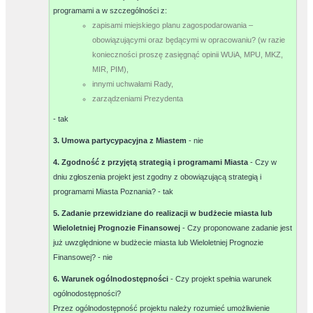
programami a w szczególności z:
zapisami miejskiego planu zagospodarowania –
obowiązującymi oraz będącymi w opracowaniu? (w razie
konieczności proszę zasięgnąć opinii WUiA, MPU, MKZ,
MIR, PIM),
innymi uchwałami Rady,
zarządzeniami Prezydenta
-
tak
3. Umowa partycypacyjna z Miastem
-
nie
4. Zgodność z przyjętą strategią i programami Miasta
- Czy w
dniu zgłoszenia projekt jest zgodny z obowiązującą strategią i
programami Miasta Poznania? -
tak
5. Zadanie przewidziane do realizacji w budżecie miasta lub
Wieloletniej Prognozie Finansowej
- Czy proponowane zadanie jest
już uwzględnione w budżecie miasta lub Wieloletniej Prognozie
Finansowej? -
nie
6. Warunek ogólnodostępności
- Czy projekt spełnia warunek
ogólnodostępności?
Przez ogólnodostępność projektu należy rozumieć umożliwienie