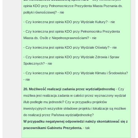
opinia KDO przy Pełnomocniczce Prezydenta Miasta Poznania ds.
polityki równościowej? -
nie
- Czy konieczna jest opinia KDO przy Wydziale Kultury? -
nie
- Czy konieczna jest opinia KDO przy Pełnomocniku Prezydenta
Miasta ds. Osób z Niepełnosprawnościami? -
nie
- Czy konieczna jest opinia KDO przy Wydziale Oświaty? -
nie
- Czy konieczna jest opinia KDO przy Wydziale Zdrowia i Spraw
Społecznych? -
nie
- Czy konieczna jest opinia KDO przy Wydziale Klimatu i Środowiska?
-
nie
20. Możliwość realizacji zadania przez wydział/jednostkę
- Czy
możliwa jest realizacja zadania w całości przez wyznaczony wydział
i/lub podległe mu jednostki? Czy w przypadku projektów
inwestycyjnych wszystkie składowe projektu i lokalizacje są możliwe
do realizacji przez Państwa wydział/jednostkę?
W przypadku negatywnej odpowiedzi należy skontaktować się z
pracownikami Gabinetu Prezydenta.
-
tak