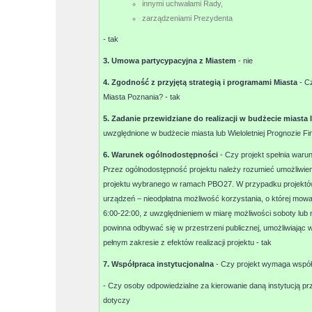
innymi uchwałami Rady,
zarządzeniami Prezydenta
-
tak
3. Umowa partycypacyjna z Miastem
-
nie
4. Zgodność z przyjętą strategią i programami Miasta
- C
Miasta Poznania? -
tak
5. Zadanie przewidziane do realizacji w budżecie miasta
uwzględnione w budżecie miasta lub Wieloletniej Prognozie F
6. Warunek ogólnodostępności
- Czy projekt spełnia war
Przez ogólnodostępność projektu należy rozumieć umożliwien
projektu wybranego w ramach PBO27. W przypadku projektów 
urządzeń – nieodpłatna możliwość korzystania, o której mow
6:00-22:00, z uwzględnieniem w miarę możliwości soboty lub n
powinna odbywać się w przestrzeni publicznej, umożliwiają
pełnym zakresie z efektów realizacji projektu -
tak
7. Współpraca instytucjonalna
- Czy projekt wymaga współp
- Czy osoby odpowiedzialne za kierowanie daną instytucją 
dotyczy