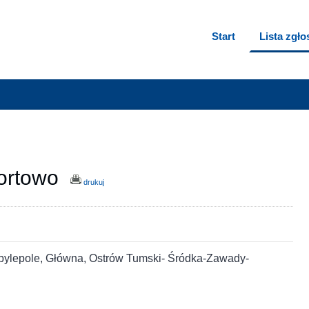
Start
Lista zgł
portowo
drukuj
Kobylepole, Główna, Ostrów Tumski- Śródka-Zawady-