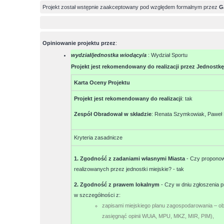
Projekt został wstępnie zaakceptowany pod względem formalnym przez
G
Opiniowanie projektu przez
:
wydział/jednostka wiodący/a
: Wydział Sportu
Projekt jest rekomendowany do realizacji przez Jednostkę
Karta Oceny Projektu
Projekt jest rekomendowany do realizacji
:
tak
Zespół Obradował w składzie
:
Renata Szymkowiak, Paweł 
Kryteria zasadnicze
1. Zgodność z zadaniami własnymi Miasta
- Czy proponow
realizowanych przez jednostki miejskie? -
tak
2. Zgodność z prawem lokalnym
- Czy w dniu zgłoszenia p
w szczególności z:
zapisami miejskiego planu zagospodarowania – o
zasięgnąć opinii WUiA, MPU, MKZ, MIR, PIM),