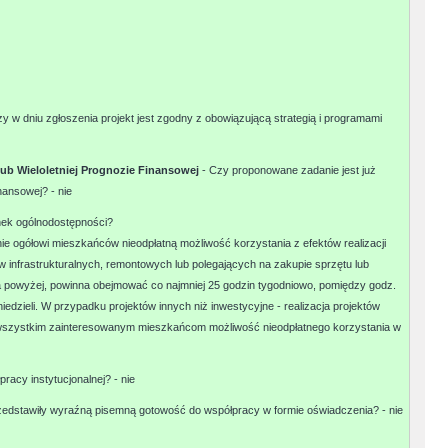
zy w dniu zgłoszenia projekt jest zgodny z obowiązującą strategią i programami
 lub Wieloletniej Prognozie Finansowej
- Czy proponowane zadanie jest już
inansowej? -
nie
unek ogólnodostępności?
ie ogółowi mieszkańców nieodpłatną możliwość korzystania z efektów realizacji
infrastrukturalnych, remontowych lub polegających na zakupie sprzętu lub
a powyżej, powinna obejmować co najmniej 25 godzin tygodniowo, pomiędzy godz.
iedzieli. W przypadku projektów innych niż inwestycyjne - realizacja projektów
c wszystkim zainteresowanym mieszkańcom możliwość nieodpłatnego korzystania w
racy instytucjonalnej? -
nie
przedstawiły wyraźną pisemną gotowość do współpracy w formie oświadczenia? -
nie