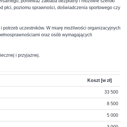
ersalnego, ponieważ zakłada bezpłatny i możliwie szeroki
e od płci, poziomu sprawności, doświadczenia sportowego czy
i potrzeb uczestników. W miarę możliwości organizacyjnych
epełnosprawnościami oraz osób wymagających
ecznej i przyjaznej.
Koszt [w zł]
33 500
8 500
5 000
3 000