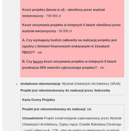
Koszt projektu (kwota w zł) - określony przez wydział
merytoryczny
-
799 900 zł
Koszt utrzymania projektu w kolejnych 5 latach określony przez
wydział merytoryczny
-
50 000 zł
A. Czy wymagany budżet całkowity na realizację projektu jest
zgodny z limitami finansowymi wskazanymi w Zasadach
PBO27?
-
tak
B. Czy
łączny
koszt utrzymania projektu w kolejnych 5 latach
przekracza 30% wartości zgłoszonego projektu?
-
nie
dodatkowa rekomendacja
: Wydział Urbanistyki i Architektury (WUiA)
Projekt jest rekomendowany do realizacji przez Jednostkę
Karta Oceny Projektu
Projekt jest rekomendowany do realizacji
:
tak
Uzasadnienie
Projekt został wstępnie zaakceptowany przez Wydział
Urbanistyki i Architektury. Zapisy mpzp: Osiedle Bolesława Chrobrego
- część północna A - 1ZP - plan nie wyklucza plenerowych urządzeń