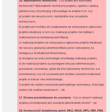
16. Wykonalność techniczna
- Czy projekt jest wykonalny
technicznie? Wykonalność techniczna projektu, zgodna z wiedzą
planistyczną i inżynieryjną, która polega na analizie m.in. czy:
a) projekt nie narusza norm, standardów oraz przepisów
technicznych,
b) projekt jest możliwy do zrealizowania we wskazanej w zgłoszeniu
projektu lokalizacji, w tym czy realizacja projektu nie koliduje z
realizowanymi przedsięwzięciami Miasta,
c) realizacja projektu we wskazanej w zgłoszeniu projektu lokalizacji
nie naruszy gwarancji udzielonej Miastu przez wykonawcę na
istniejącą w tej lokalizacji infrastrukturę,
d) dostępne na rynku technologie umożliwiają realizację projektu,
e) do realizacji projektu są wymagane decyzje administracyjne,
pozwolenia, zezwolenia, opinie lub inne dokumenty techniczne, a w
konsekwencji, czy ich uzyskanie jest możliwe i pozwoli zrealizować
projekt w trakcie roku budżetowego,
f) projekt nie zawiera wskazania potencjalnego wykonawcy, trybu jego
wyboru lub znaków towarowych. -
nie
17. Drzewa przewidywane do usunięcia
- Czy w ramach realizacji
projektu przewidywane jest usunięcie jakichkolwiek drzew? -
nie
18. Konieczność dodatkowej opinii: MKZ, WUiA, MPU, MIR, PIM)