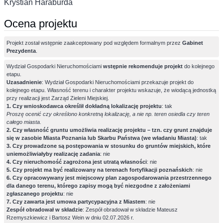
Krystian Haraburda
Ocena projektu
Projekt został wstępnie zaakceptowany pod względem formalnym przez
Gabinet
Prezydenta
.
Wydział Gospodarki Nieruchomościami
wstępnie rekomenduje projekt
do kolejnego
etapu.
Uzasadnienie
: Wydział Gospodarki Nieruchomościami przekazuje projekt do
kolejnego etapu. Własność terenu i charakter projektu wskazuje, że wiodącą jednostką
przy realizacji jest Zarząd Zieleni Miejskiej.
1. Czy wnioskodawca określił dokładną lokalizację projektu
: tak
Proszę ocenić czy określono konkretną lokalizację, a nie np. teren osiedla czy teren
całego miasta.
2. Czy własność gruntu umożliwia realizację projektu – tzn. czy grunt znajduje
się w zasobie Miasta Poznania lub Skarbu Państwa (we władaniu Miasta)
: tak
3. Czy prowadzone są postępowania w stosunku do gruntów miejskich, które
uniemożliwiałyby realizację zadania
: nie
4. Czy nieruchomość zagrożona jest utratą własności
: nie
5. Czy projekt ma być realizowany na terenach fortyfikacji poznańskich
: nie
6. Czy opracowywany jest miejscowy plan zagospodarowania przestrzennego
dla danego terenu, którego zapisy mogą być niezgodne z założeniami
zgłaszanego projektu
: nie
7. Czy zawarta jest umowa partycypacyjna z Miastem
: nie
Zespół obradował w składzie
: Zespół obradował w składzie Mateusz
Rzemyszkiewicz i Bartosz Wein w dniu 02.07.2026 r.