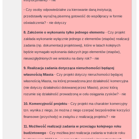
instytucjonalnej? -
nie
- Czy osoby odpowiedzialne za kierowanie daną instytucją
przedstawiły wyraźną pisemną gotowość do współpracy w formie
oświadczenia? -
nie dotyczy
8. Założenie o wykonaniu tylko jednego elementu
- Czy projekt
zakłada wykonanie wyłącznie jednego z elementów (etapów) realizacji
zadania (np. dokumentacji projektowej), które w latach kolejnych
będzie wymagało wykonania dalszych jego elementów (etapów),
nieuwzględnionych we wniosku na dany rok? -
nie
9. Realizacja zadania dotycząca nieruchomości będącej
własnością Miasta
- Czy projekt dotyczy nieruchomości będącej
własnością Miasta, na której prowadzona jest działalność komercyjna
(nie dotyczy działalności dotowanej przez Miasto), przez którą
rozumie się działalność prowadzoną w celu osiągania zysków? -
nie
10. Komercyjność projektu
- Czy projekt ma charakter komercyjny
tzn. wynika z niego, że można z niego czerpać bezpośrednie korzyści
finansowe (przychody) w związku z realizacją projektu? -
nie
11. Możliwość realizacji zadania w przeciągu kolejnego roku
budżetowego
- Czy możliwa jest realizacja zadania w trakcie roku