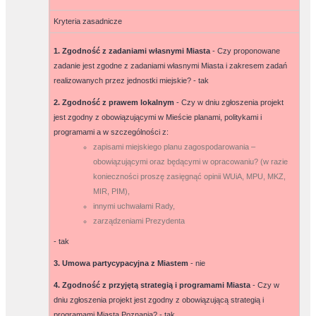
Kryteria zasadnicze
1. Zgodność z zadaniami własnymi Miasta
- Czy proponowane
zadanie jest zgodne z zadaniami własnymi Miasta i zakresem zadań
realizowanych przez jednostki miejskie? -
tak
2. Zgodność z prawem lokalnym
- Czy w dniu zgłoszenia projekt
jest zgodny z obowiązującymi w Mieście planami, politykami i
programami a w szczególności z:
zapisami miejskiego planu zagospodarowania –
obowiązującymi oraz będącymi w opracowaniu? (w razie
konieczności proszę zasięgnąć opinii WUiA, MPU, MKZ,
MIR, PIM),
innymi uchwałami Rady,
zarządzeniami Prezydenta
-
tak
3. Umowa partycypacyjna z Miastem
-
nie
4. Zgodność z przyjętą strategią i programami Miasta
- Czy w
dniu zgłoszenia projekt jest zgodny z obowiązującą strategią i
programami Miasta Poznania? -
tak