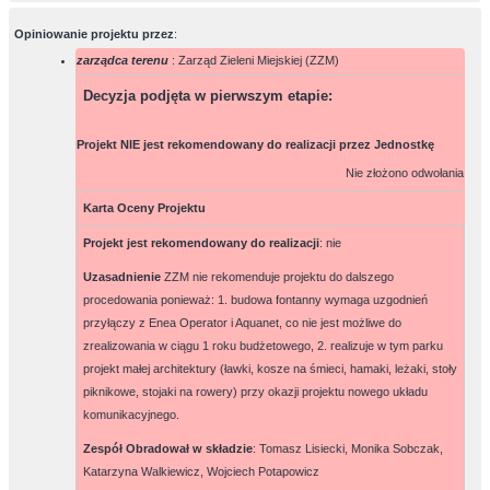
Opiniowanie projektu przez
:
zarządca terenu
: Zarząd Zieleni Miejskiej (ZZM)
Decyzja podjęta w pierwszym etapie
:
Projekt NIE jest rekomendowany do realizacji przez Jednostkę
Nie złożono odwołania
Karta Oceny Projektu
Projekt jest rekomendowany do realizacji
:
nie
Uzasadnienie
ZZM nie rekomenduje projektu do dalszego
procedowania ponieważ: 1. budowa fontanny wymaga uzgodnień
przyłączy z Enea Operator i Aquanet, co nie jest możliwe do
zrealizowania w ciągu 1 roku budżetowego, 2. realizuje w tym parku
projekt małej architektury (ławki, kosze na śmieci, hamaki, leżaki, stoły
piknikowe, stojaki na rowery) przy okazji projektu nowego układu
komunikacyjnego.
Zespół Obradował w składzie
:
Tomasz Lisiecki, Monika Sobczak,
Katarzyna Walkiewicz, Wojciech Potapowicz