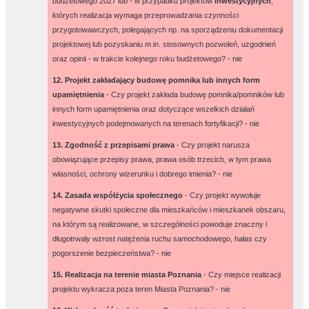
budżetowego 2027 lub - w przypadku projektów
inwestycyjnych
,
których realizacja wymaga przeprowadzania czynności
przygotowawczych, polegających np. na sporządzeniu dokumentacji
projektowej lub pozyskaniu m.in. stosownych pozwoleń, uzgodnień
oraz opinii - w trakcie kolejnego roku budżetowego? -
nie
12. Projekt zakładający budowę pomnika lub innych form
upamiętnienia
- Czy projekt zakłada budowę pomnika/pomników lub
innych form upamiętnienia oraz dotyczące wszelkich działań
inwestycyjnych podejmowanych na terenach fortyfikacji? -
nie
13. Zgodność z przepisami prawa
- Czy projekt narusza
obowiązujące przepisy prawa, prawa osób trzecich, w tym prawa
własności, ochrony wizerunku i dobrego imienia? -
nie
14. Zasada współżycia społecznego
- Czy projekt wywołuje
negatywne skutki społeczne dla mieszkańców i mieszkanek obszaru,
na którym są realizowane, w szczególności powoduje znaczny i
długotrwały wzrost natężenia ruchu samochodowego, hałas czy
pogorszenie bezpieczeństwa? -
nie
15. Realizacja na terenie miasta Poznania
- Czy miejsce realizacji
projektu wykracza poza teren Miasta Poznania? -
nie