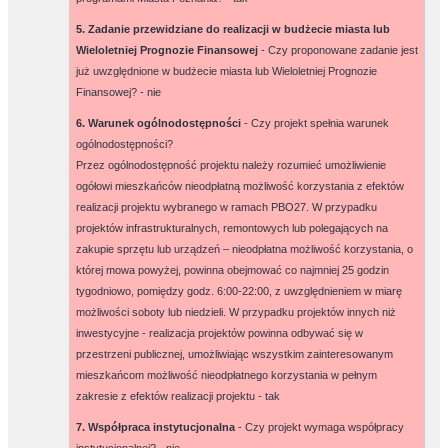
5. Zadanie przewidziane do realizacji w budżecie miasta lub
Wieloletniej Prognozie Finansowej
- Czy proponowane zadanie jest
już uwzględnione w budżecie miasta lub Wieloletniej Prognozie
Finansowej? -
nie
6. Warunek ogólnodostępności
- Czy projekt spełnia warunek
ogólnodostępności?
Przez ogólnodostępność projektu należy rozumieć umożliwienie
ogółowi mieszkańców nieodpłatną możliwość korzystania z efektów
realizacji projektu wybranego w ramach PBO27. W przypadku
projektów infrastrukturalnych, remontowych lub polegających na
zakupie sprzętu lub urządzeń – nieodpłatna możliwość korzystania, o
której mowa powyżej, powinna obejmować co najmniej 25 godzin
tygodniowo, pomiędzy godz. 6:00-22:00, z uwzględnieniem w miarę
możliwości soboty lub niedzieli. W przypadku projektów innych niż
inwestycyjne - realizacja projektów powinna odbywać się w
przestrzeni publicznej, umożliwiając wszystkim zainteresowanym
mieszkańcom możliwość nieodpłatnego korzystania w pełnym
zakresie z efektów realizacji projektu -
tak
7. Współpraca instytucjonalna
- Czy projekt wymaga współpracy