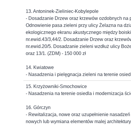
13. Antoninek-Zieliniec-Kobylepole
- Dosadzanie Drzew oraz krzewów ozdobnych na pa
Odnowienie pasa zieleni przy ulicy Żelazna na dzi
ekologicznego ekranu akustycznego między boiskie
nr.ewid.43/3,44/2. Dosadzanie Drzew oraz krzewó
nr.ewid.20/5. Dosadzanie zieleni wzdłuż ulicy Boże
oraz 13/1. (ZDM) - 150 000 zł
14. Kwiatowe
- Nasadzenia i pielęgnacja zieleni na terenie osie
15. Krzyżowniki-Smochowice
- Nasadzenia na terenie osiedla i modernizacja śc
16. Górczyn
- Rewitalizacja, nowe oraz uzupełnienie nasadzeń 
nowych lub wymiana elementów malej architektury 