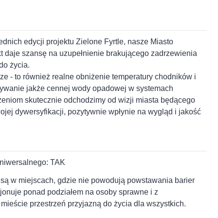
nich edycji projektu Zielone Fyrtle, nasze Miasto
ekt daje szansę na uzupełnienie brakującego zadrzewienia
do życia.
rze - to również realne obniżenie temperatury chodników i
rzymywanie jakże cennej wody opadowej w systemach
zeniom skutecznie odchodzimy od wizji miasta będącego
ojej dywersyfikacji, pozytywnie wpłynie na wygląd i jakość
uniwersalnego: TAK
są w miejscach, gdzie nie powodują powstawania barier
kcjonuje ponad podziałem na osoby sprawne i z
mieście przestrzeń przyjazną do życia dla wszystkich.