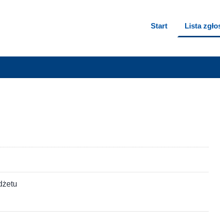
Start
Lista zgł
dżetu