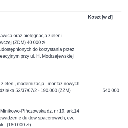
Koszt [w zł]
awica oraz pielęgnacja zieleni
/Owczej (ZDM) 40 000 zł
udostępnionych do korzystania przez
reacyjnym przy ul. H. Modrzejewskiej
j zieleni, modernizacja i montaż nowych
działka 52/37/67/2 - 190.000 (ZZM)
540 000
l. Minikowo-Pińczowska dz. nr 19, ark.14
prowadzenie duktów spacerowych, ew.
i. (180 000 zł)