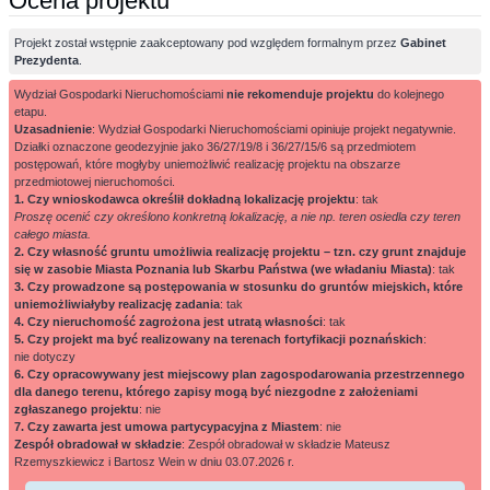
Ocena projektu
Projekt został wstępnie zaakceptowany pod względem formalnym przez
Gabinet
Prezydenta
.
Wydział Gospodarki Nieruchomościami
nie rekomenduje projektu
do kolejnego
etapu.
Uzasadnienie
: Wydział Gospodarki Nieruchomościami opiniuje projekt negatywnie.
Działki oznaczone geodezyjnie jako 36/27/19/8 i 36/27/15/6 są przedmiotem
postępowań, które mogłyby uniemożliwić realizację projektu na obszarze
przedmiotowej nieruchomości.
1. Czy wnioskodawca określił dokładną lokalizację projektu
: tak
Proszę ocenić czy określono konkretną lokalizację, a nie np. teren osiedla czy teren
całego miasta.
2. Czy własność gruntu umożliwia realizację projektu – tzn. czy grunt znajduje
się w zasobie Miasta Poznania lub Skarbu Państwa (we władaniu Miasta)
: tak
3. Czy prowadzone są postępowania w stosunku do gruntów miejskich, które
uniemożliwiałyby realizację zadania
: tak
4. Czy nieruchomość zagrożona jest utratą własności
: tak
5. Czy projekt ma być realizowany na terenach fortyfikacji poznańskich
:
nie dotyczy
6. Czy opracowywany jest miejscowy plan zagospodarowania przestrzennego
dla danego terenu, którego zapisy mogą być niezgodne z założeniami
zgłaszanego projektu
: nie
7. Czy zawarta jest umowa partycypacyjna z Miastem
: nie
Zespół obradował w składzie
: Zespół obradował w składzie Mateusz
Rzemyszkiewicz i Bartosz Wein w dniu 03.07.2026 r.