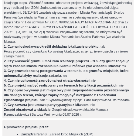
kolejnego etapu. Własność terenu i charakter projektu wskazują, że wiodącą jednostką
przy realizacji jest ZDM. Jednocześnie zaznaczamy, że nieruchomości objęta
projektem tj. 39/31/49/5 znajduje się poza zasobem Miasta Poznania bądź Skarbu
Państwa (we władaniu Miasta) tym samym nie spełniają warunku określonego w
załączniku nr 1 do uchwały Nr XXII/576/IX/2026 RADY MIASTA POZNANIA z dnia 17
marca 2026 r. "ZASADY I TRYB POZNAŃSKIEGO BUDŻETU OBYWATELSKIEGO
2027" - § 3, ust. 14, pkt 2) tj. warunku znajdowania się terenu, na którym ma być
realizowany projekt, w zasobie Miasta Poznania lub Skarbu Państwa (we władaniu
Miasta).
1. Czy wnioskodawca określił dokładną lokalizację projektu
: tak
Proszę ocenić czy określono konkretną lokalizację, a nie np. teren osiedla czy teren
całego miasta.
2. Czy własność gruntu umożliwia realizację projektu – tzn. czy grunt znajduje
się w zasobie Miasta Poznania lub Skarbu Państwa (we władaniu Miasta)
: tak
3. Czy prowadzone są postępowania w stosunku do gruntów miejskich, które
uniemożliwiałyby realizację zadania
: nie
4. Czy nieruchomość zagrożona jest utratą własności
: nie
5. Czy projekt ma być realizowany na terenach fortyfikacji poznańskich
: nie
6. Czy opracowywany jest miejscowy plan zagospodarowania przestrzennego
dla danego terenu, którego zapisy mogą być niezgodne z założeniami
zgłaszanego projektu
: tak ::
Opracowywany mpzp: "Park Kasprowicza" w Poznaniu
7. Czy zawarta jest umowa partycypacyjna z Miastem
: nie
Zespół obradował w składzie
: Zespół obradował w składzie Mateusz
Rzemyszkiewicz i Bartosz Wein w dniu 08.07.2026 r.
Opiniowanie projektu przez
:
zarządca terenu
: Zarząd Dróg Miejskich (ZDM)